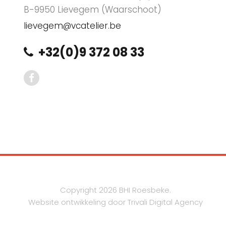
B-9950 Lievegem (Waarschoot)
lievegem@vcatelier.be
+32(0)9 372 08 33
facebook
Copyright 2026 BHI Roesbeke.
Website ontwikkeling door Trivali Digital Agency